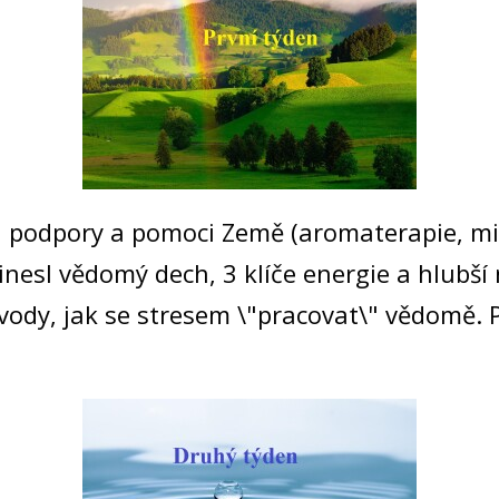
 podpory a pomoci Země (aromaterapie, mine
), přinesl vědomý dech, 3 klíče energie a hlub
vody, jak se stresem \"pracovat\" vědomě. P