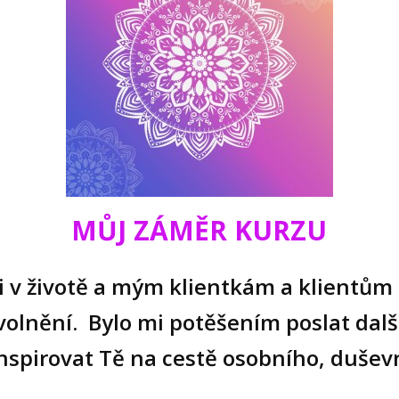
MŮJ ZÁMĚR KURZU
mi v životě a mým klientkám a klient
volnění. Bylo mi potěšením poslat dal
 inspirovat Tě na cestě osobního, duše