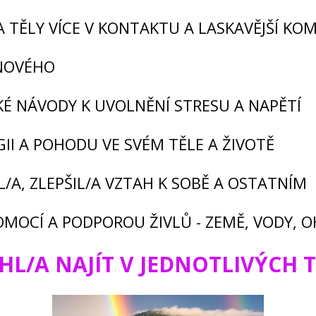
 A TĚLY VÍCE V KONTAKTU A LASKAVĚJŠÍ KO
 NOVÉHO
KÉ NÁVODY K UVOLNĚNÍ STRESU A NAPĚTÍ
II A POHODU VE SVÉM TĚLE A ŽIVOTĚ
IL/A, ZLEPŠIL/A VZTAH K SOBĚ A OSTATNÍM
POMOCÍ A PODPOROU ŽIVLŮ - ZEMĚ, VODY, 
HL/A NAJÍT V JEDNOTLIVÝCH