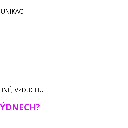
MUNIKACI
OHNĚ, VZDUCHU
 TÝDNECH?