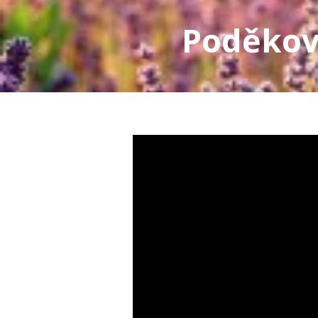
Poděková
Video
přehrávač