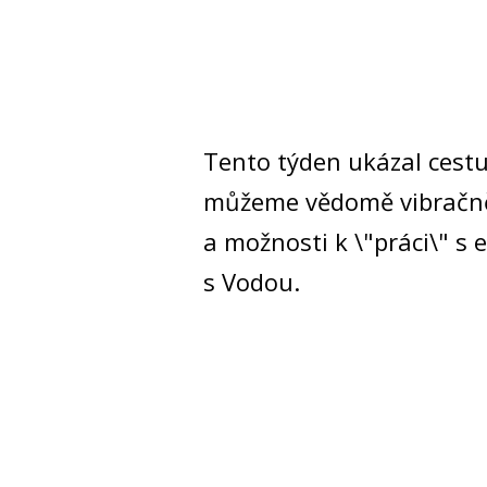
Tento týden ukázal cestu
můžeme vědomě vibračně p
a možnosti k \"práci\" s 
s Vodou.