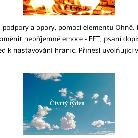
 podpory a opory, pomoci elementu Ohně. Př
roměnit nepříjemné emoce - EFT, psaní dop
 k nastavování hranic. Přinesl uvolňující v