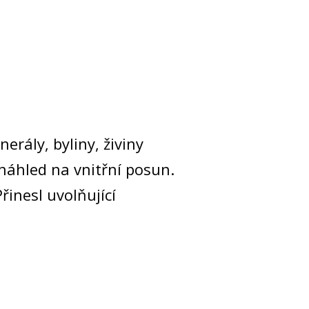
rály, byliny, živiny
ší náhled na vnitřní posun.
řinesl uvolňující