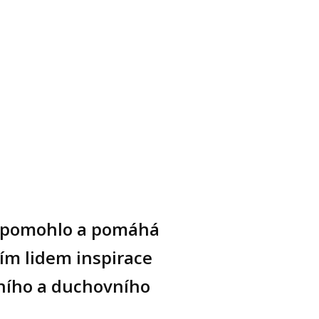
ům pomohlo a pomáhá
ším lidem inspirace
vního a duchovního