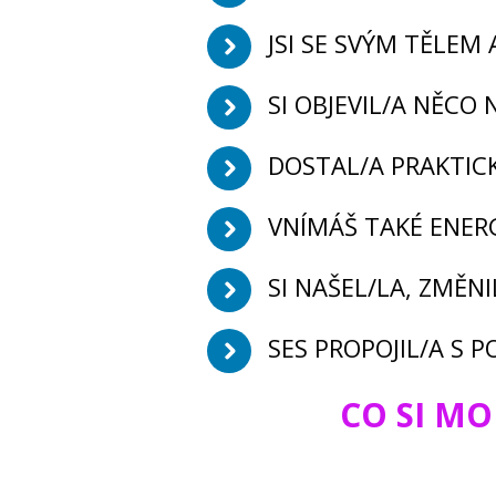
JSI SE SVÝM TĚLEM
SI OBJEVIL/A NĚCO
DOSTAL/A PRAKTIC
VNÍMÁŠ TAKÉ ENERG
SI NAŠEL/LA, ZMĚN
SES PROPOJIL/A S 
CO SI MO