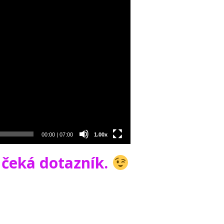
00:00
|
07:00
1.00x
ě čeká dotazník.