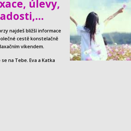
xace, úlevy,
adosti,...
brzy najdeš bližší informace
polečné cestě konstelačně
laxačním víkendem.
 se na Tebe. Eva a Katka