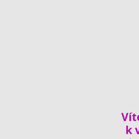
Vít
k