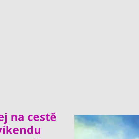
ej na cestě
 víkendu