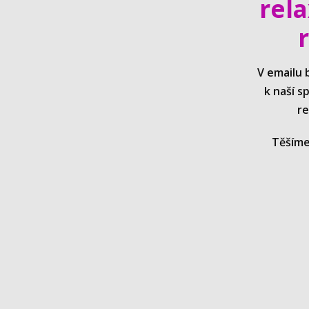
rela
r
V emailu 
k naší s
re
Těšíme