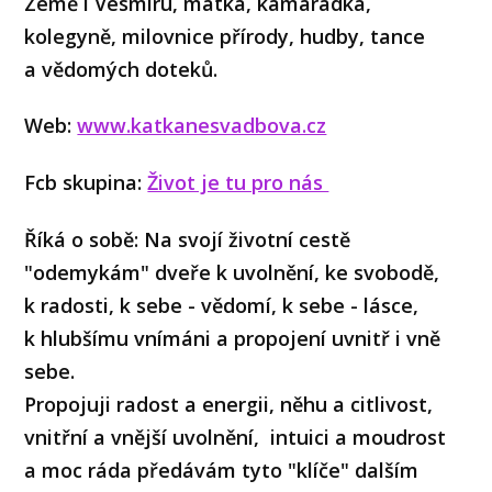
Země i Vesmíru, matka, kamarádka,
kolegyně, milovnice přírody, hudby, tance
a vědomých doteků.
Web:
www.katkanesvadbova.cz
Fcb skupina:
Život je tu pro nás
Říká o sobě:
Na svojí životní cestě
"odemykám" dveře k uvolnění, ke svobodě,
k radosti, k sebe - vědomí, k sebe - lásce,
k hlubšímu vnímáni a propojení uvnitř i vně
sebe.
Propojuji radost a energii, něhu a citlivost,
vnitřní a vnější uvolnění, intuici a moudrost
a moc ráda předávám tyto "klíče" dalším