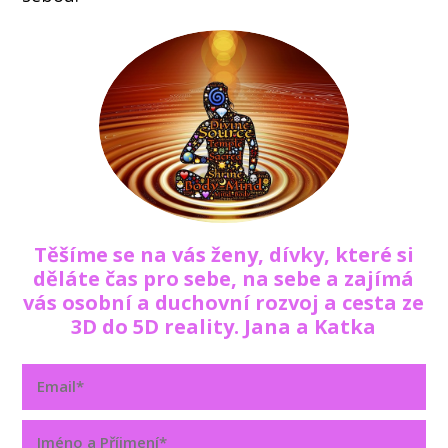
Těšíme se na vás ženy, dívky, které si
děláte čas pro sebe, na sebe a zajímá
vás osobní a duchovní rozvoj a cesta ze
3D do 5D reality. Jana a Katka