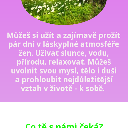
Můžeš si užít a zajímavě prožít
pár dní
v láskyplné atmosféře
žen. U
žívat slunce, vodu,
přírodu, relaxovat. Můžeš
uvolnit svou mysl, tělo i duši
a prohloubit nejdůležitější
vztah v životě - k sobě.
Co tě s námi čeká?