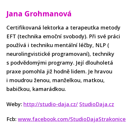
Jana Grohmanová
Certifikovaná lektorka a terapeutka metody
EFT (technika emoční svobody). Při své práci
používá i techniku mentální léčby, NLP (
neurolingvistické programovaní), techniky
s podvědomými programy. Její dlouholetá
praxe pomohla již hodně lidem. Je hravou
i moudrou ženou, manželkou, matkou,
babičkou, kamarádkou.
Weby:
http://studio-daja.cz/
StudioDaja.cz
Fcb:
www.facebook.com/StudioDajaStrakonice