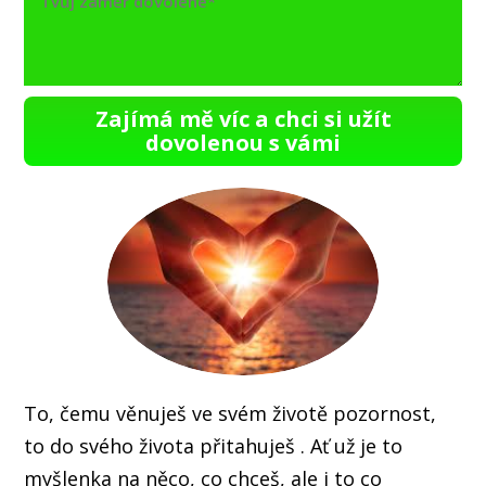
Zajímá mě víc a chci si užít
dovolenou s vámi
To, čemu věnuješ ve svém životě pozornost,
to do svého života přitahuješ . Ať už je to
myšlenka na něco, co chceš, ale i to co