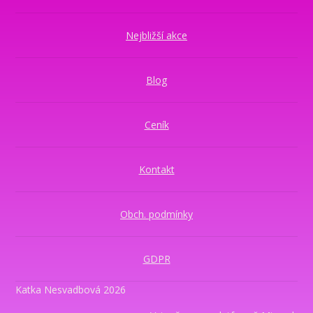
Nejbližší akce
Blog
Ceník
Kontakt
Obch. podmínky
GDPR
Katka Nesvadbová 2026