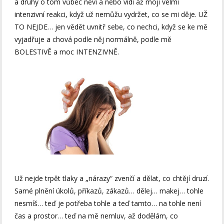
a druhý o tom vůbec neví a nebo vidí až moji velmi
intenzivní reakci, když už nemůžu vydržet, co se mi děje. UŽ
TO NEJDE… jen vědět uvnitř sebe, co nechci, když se ke mě
vyjadřuje a chová podle něj normálně, podle mě
BOLESTIVĚ a moc INTENZIVNĚ.
Už nejde trpět tlaky a „nárazy“ zvenčí a dělat, co chtějí druzí.
Samé plnění úkolů, příkazů, zákazů… dělej… makej… tohle
nesmíš… teď je potřeba tohle a teď tamto… na tohle není
čas a prostor… teď na mě nemluv, až dodělám, co