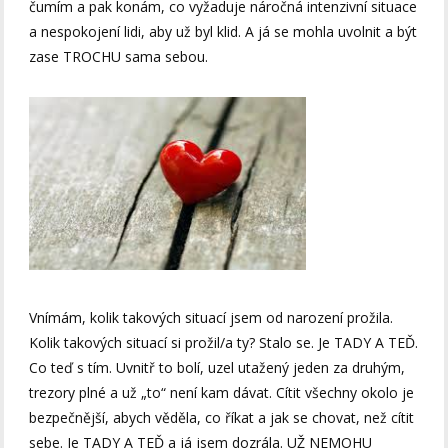
čumím a pak konám, co vyžaduje náročná intenzivní situace
a nespokojení lidi, aby už byl klid. A já se mohla uvolnit a být
zase TROCHU sama sebou.
Vnímám, kolik takových situací jsem od narození prožila.
Kolik takových situací si prožil/a ty? Stalo se. Je TADY A TEĎ.
Co teď s tím. Uvnitř to bolí, uzel utažený jeden za druhým,
trezory plné a už „to“ není kam dávat. Cítit všechny okolo je
bezpečnější, abych věděla, co říkat a jak se chovat, než cítit
sebe. Je TADY A TEĎ a já jsem dozrála. UŽ NEMOHU