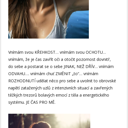
Vnímám svou KŘEHKOST… vnímám svou OCHOTU…
vnímám, že je čas zavřít oči a otočit pozornost dovnitř,
do sebe a postarat se o sebe JINAK, NEŽ DŘÍV… vnímám
ODVAHU…. vnímám chuť ZMĚNIT „to“… vnímám
ROZHODNUTÍ udělat něco pro sebe a uvolnit to obrovské
napětí zatažených uzlů z intenzivních situací a zavřených
těžkých trezorů bolavých emocí z těla a energetického
systému. JE ČAS PRO MĚ.