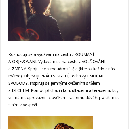
Rozhoduji se a vydávám na cestu ZKOUMÁNÍ
A OBJEVOVÁNÍ. Vydávám se na cestu UVOLŇOVÁNÍ
a ZMĚNY. Spojuji se s moudrostí těla (kterou každý z nás
máme). Objevuji PRÁCI S MYSLÍ, techniky EMOČNÍ
SVOBODY, inspiruji se jemnými cvičeními s tělem
a DECHEM. Pomoc přichází i konzultacemi a terapiemi, kdy
vnímám doprovázení člověkem, kterému důvěřuji a cítím se
s ním v bezpečí.