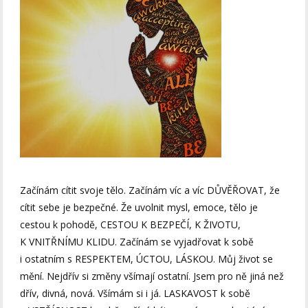
Začínám cítit svoje tělo. Začínám víc a víc DŮVĚŘOVAT, že
cítit sebe je bezpečné. Že uvolnit mysl, emoce, tělo je
cestou k pohodě, CESTOU K BEZPEČÍ, K ŽIVOTU,
K VNITŘNÍMU KLIDU. Začínám se vyjadřovat k sobě
i ostatním s RESPEKTEM, ÚCTOU, LÁSKOU. Můj život se
mění. Nejdřív si změny všímají ostatní. Jsem pro ně jiná než
dřív, divná, nová. Všímám si i já. LASKAVOST k sobě