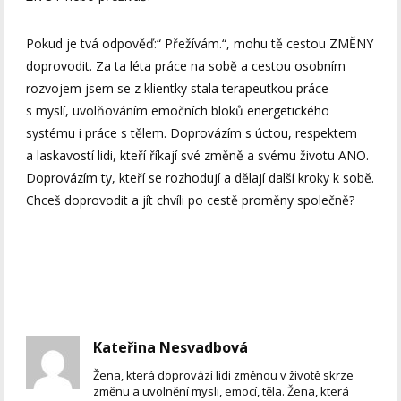
Pokud je tvá odpověď:“ Přežívám.“, mohu tě cestou ZMĚNY
doprovodit. Za ta léta práce na sobě a cestou osobním
rozvojem jsem se z klientky stala terapeutkou práce
s myslí, uvolňováním emočních bloků energetického
systému i práce s tělem. Doprovázím s úctou, respektem
a laskavostí lidi, kteří říkají své změně a svému životu ANO.
Doprovázím ty, kteří se rozhodují a dělají další kroky k sobě.
Chceš doprovodit a jít chvíli po cestě proměny společně?
Kateřina Nesvadbová
Žena, která doprovází lidi změnou v životě skrze
změnu a uvolnění mysli, emocí, těla. Žena, která