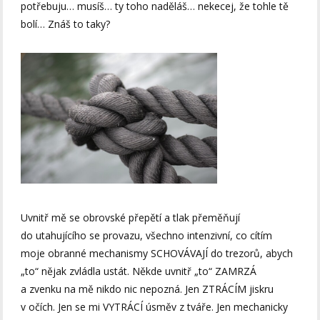
potřebuju… musíš… ty toho naděláš… nekecej, že tohle tě
bolí… Znáš to taky?
Uvnitř mě se obrovské přepětí a tlak přeměňují
do utahujícího se provazu, všechno intenzivní, co cítím
moje obranné mechanismy SCHOVÁVAJÍ do trezorů, abych
„to“ nějak zvládla ustát. Někde uvnitř „to“ ZAMRZÁ
a zvenku na mě nikdo nic nepozná. Jen ZTRÁCÍM jiskru
v očích. Jen se mi VYTRÁCÍ úsměv z tváře. Jen mechanicky